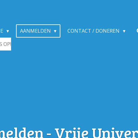
IE
AANMELDEN
CONTACT / DONEREN
 OP!
lden - Vrije Univer