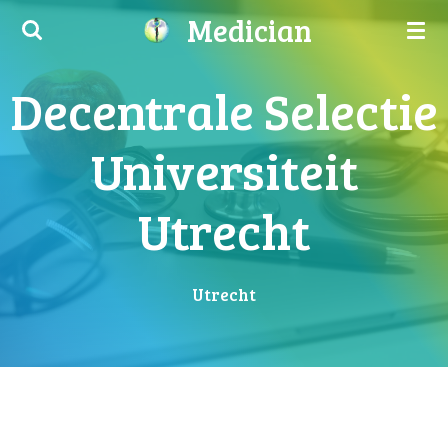
Medician
Ga
direct
naar
Decentrale Selectie
de
hoofdinhoud
Universiteit
Utrecht
Utrecht