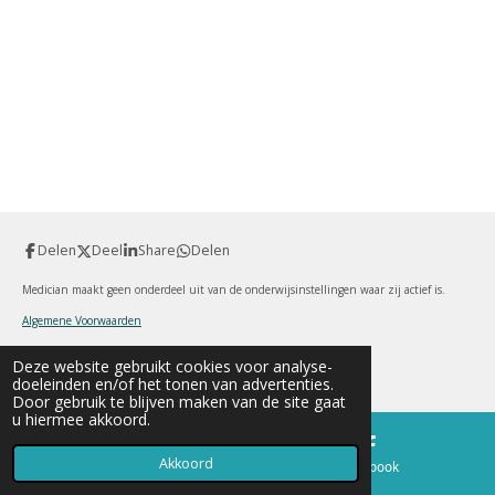
Delen
Deel
Share
Delen
Medician maakt geen onderdeel uit van de onderwijsinstellingen waar zij actief is.
Algemene Voorwaarden
Deze website gebruikt cookies voor analyse-
doeleinden en/of het tonen van advertenties.
Alle inhoud © 2019 Medician |
KvK:
93488491
Door gebruik te blijven maken van de site gaat
u hiermee akkoord.
Akkoord
E-mailadres
Facebook