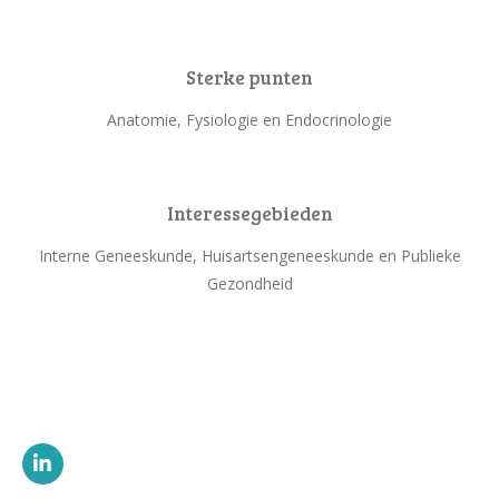
Sterke punten
Anatomie, Fysiologie en Endocrinologie
Interessegebieden
Interne Geneeskunde, Huisartsengeneeskunde en Publieke
Gezondheid
L
i