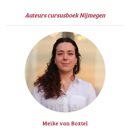
k
e
d
Auteurs cursusboek Nijmegen
I
n
Meike van Boxtel