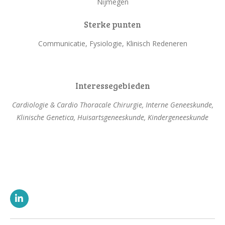
Nijmegen
Sterke punten
Communicatie, Fysiologie, Klinisch Redeneren
Interessegebieden
Cardiologie & Cardio Thoracale Chirurgie, Interne Geneeskunde,
Klinische Genetica, Huisartsgeneeskunde, Kindergeneeskunde
L
i
n