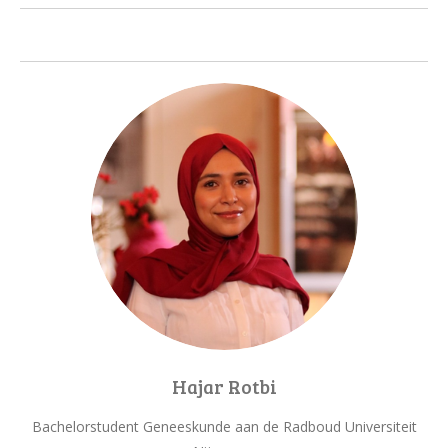
n
k
e
d
I
n
Hajar Rotbi
Bachelorstudent Geneeskunde aan de Radboud Universiteit