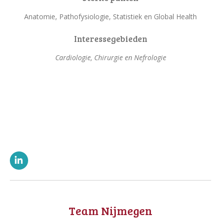
Anatomie, Pathofysiologie, Statistiek en Global Health
Interessegebieden
Cardiologie, Chirurgie en Nefrologie
L
i
n
k
e
d
Team Nijmegen
I
n