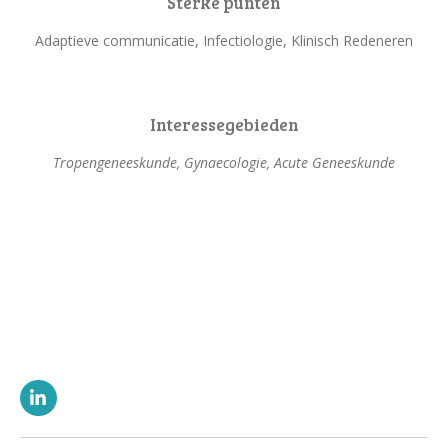
Sterke punten
Adaptieve communicatie, Infectiologie, Klinisch Redeneren
Interessegebieden
Tropengeneeskunde, Gynaecologie, Acute Geneeskunde
L
i
n