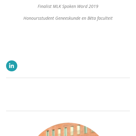
Finalist MLK Spoken Word 2019
Honoursstudent Geneeskunde en Bèta faculteit
L
i
n
k
e
d
I
n