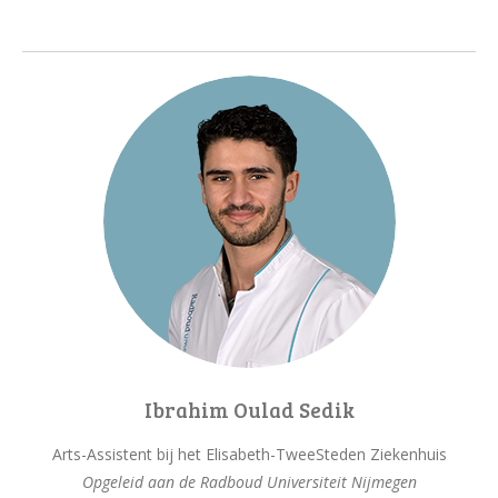
k
e
d
I
n
Ibrahim Oulad Sedik
Arts-Assistent bij het Elisabeth-TweeSteden Ziekenhuis
Opgeleid aan de Radboud Universiteit Nijmegen