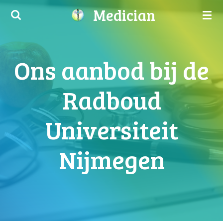
Medician
Ga
direct
naar
de
Ons aanbod bij de
hoofdinhoud
Radboud
Universiteit
Nijmegen